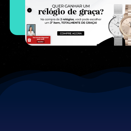
histórico, com mais de R$1 mi
aplicativos “Brinde no Carrinho Fun
Funsales.”
Loja Saint Germain Shop