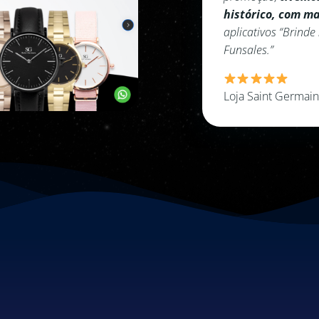
lhão em vendas
, utilizando os
histórico, com m
sales” e “Kit de Produtos
aplicativos “Brinde
Funsales.”
Loja Saint Germai