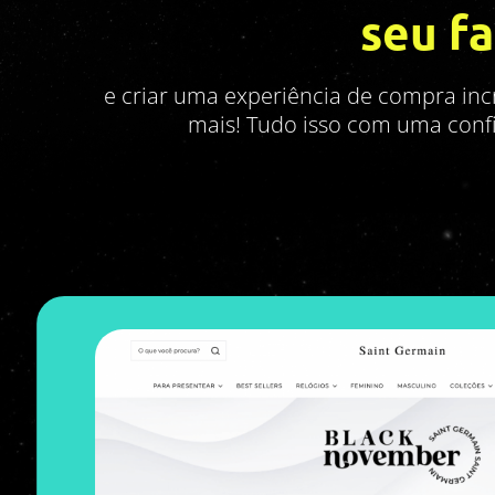
seu f
e criar uma experiência de compra incr
mais! Tudo isso com uma config
Uma das estratégias mais bem suc
uma campanha com o objetivo de 
pedidos, e consequentemente, o fa
promoção,
tivemos o melhor mê