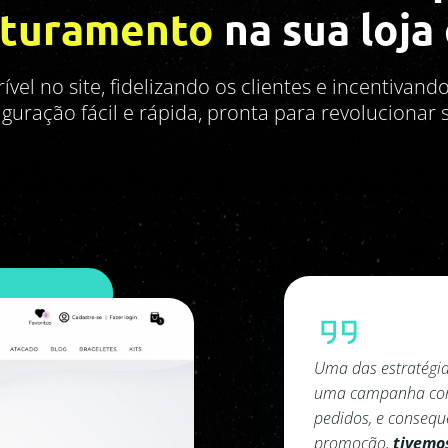
aturamento
na sua loja
ível no site, fidelizando os clientes e incentiva
uração fácil e rápida, pronta para revolucionar 
edidas da Saint Germain foi
Uma das estratégia
aumentar o valor médio dos
uma campanha com 
turamento do site. No mês da
pedidos, e consequ
s em faturamento
promoção,
tivemo