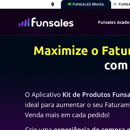
Pular
FUNS
FUNSALES BRASIL
para
o
Funsales Acad
conteúdo
Maximize o Fatu
com 
O Aplicativo
Kit de Produtos Funsa
ideal para aumentar o seu Fatura
Venda mais em cada pedido!
Crie uma
experiência de compra e