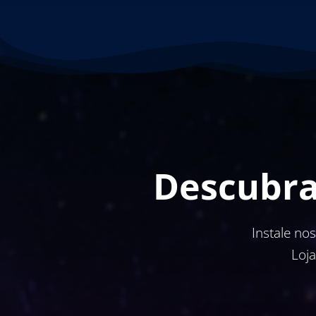
Descubra
Instale no
Loj