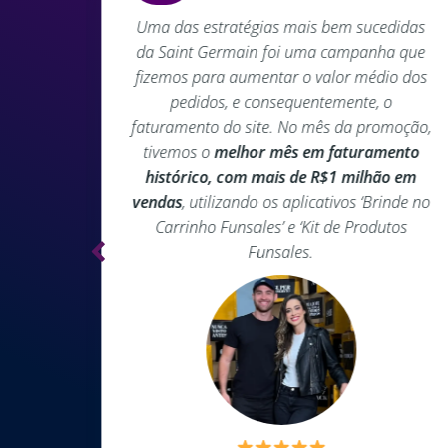
Uma das estratégias mais bem sucedidas
da Saint Germain foi uma campanha que
no
fizemos para aumentar o valor médio dos
e foi
pedidos, e consequentemente, o
liente
faturamento do site. No mês da promoção,
site,
tivemos o
melhor mês em faturamento
loja
histórico, com mais de R$1 milhão em
vendas
, utilizando os aplicativos ‘Brinde no
Carrinho Funsales’ e ‘Kit de Produtos
Funsales.