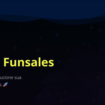
 Funsales
lucione sua
as