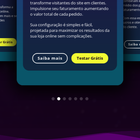
combinam en
transforme visitantes do site em clientes.
médio dos p
nsforma a
Impulsione seu faturamento aumentando
faturamento 
online,
o valor total de cada pedido.
em mais e se
Com essa es
des
lucros e ot
Sua configuração é simples e fácil,
do cliente.
projetada para maximizar os resultados da
sua loja online sem complicações.
r Grátis
Saiba 
Saiba mais
Testar Grátis