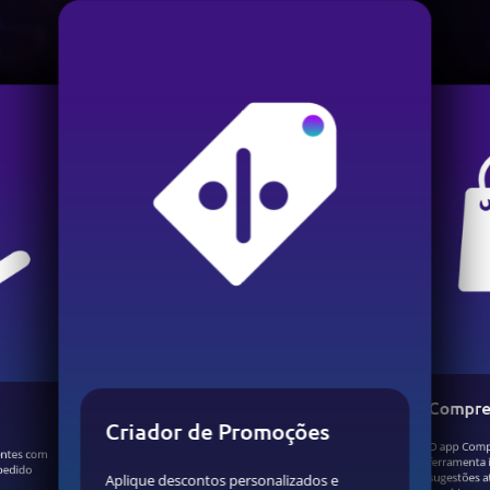
Compre
Criador de Promoções
O app Comp
entes com
ferramenta 
 pedido
sugestões a
Aplique descontos personalizados e